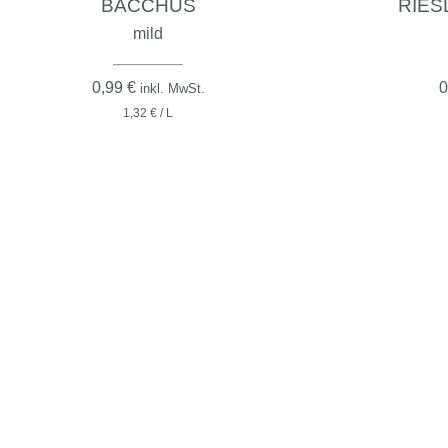
BACCHUS
RIES
mild
0,99
€
0
inkl. MwSt.
1,32 € / L