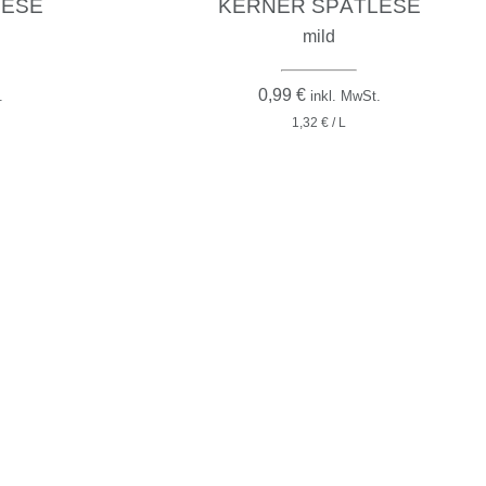
LESE
KERNER SPÄTLESE
mild
0,99
€
.
inkl. MwSt.
1,32 € / L