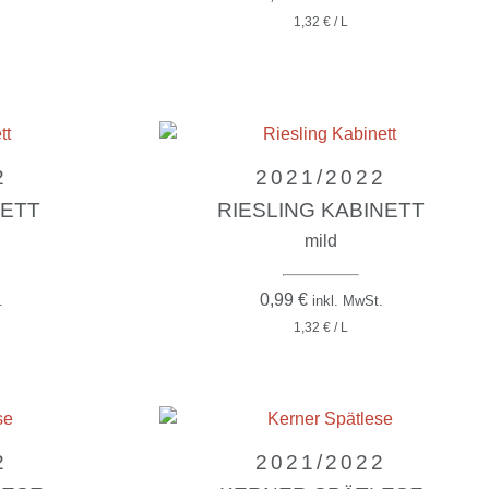
1,32 € / L
2
2021/2022
NETT
RIESLING KABINETT
mild
0,99
€
.
inkl. MwSt.
1,32 € / L
2
2021/2022