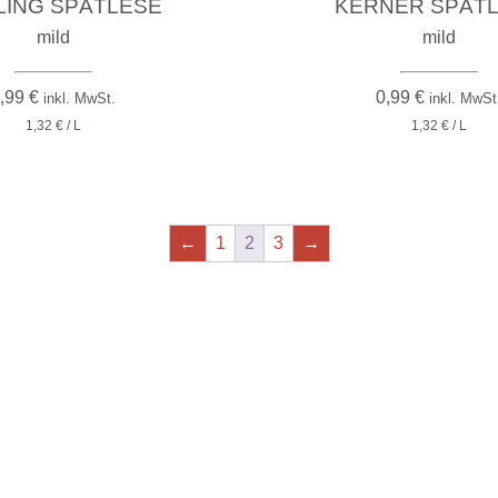
LING SPÄTLESE
KERNER SPÄT
mild
mild
,99
€
0,99
€
inkl. MwSt.
inkl. MwSt
1,32 € / L
1,32 € / L
←
1
2
3
→