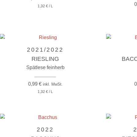
0
1,32 € / L
2021/2022
RIESLING
BACC
Spätlese feinherb
0,99
€
0
inkl. MwSt.
1,32 € / L
2022