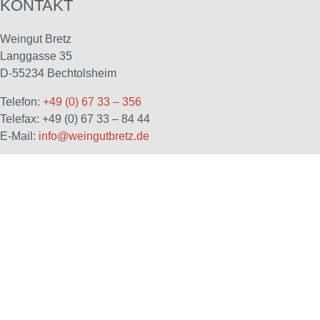
KONTAKT
Weingut Bretz
Langgasse 35
D-55234 Bechtolsheim
Telefon:
+49 (0) 67 33 – 356
Telefax: +49 (0) 67 33 – 84 44
E-Mail:
info@weingutbretz.de
ÖFFNUNGSZEITEN
Montag bis Freitag 8.00 - 12.00 und 13.00 - 18.00 Uhr
Samstag 10.00 - 17.00 Uhr
Facebook
Instagram
YouTube
LinkedIn
Newsletter abonnieren