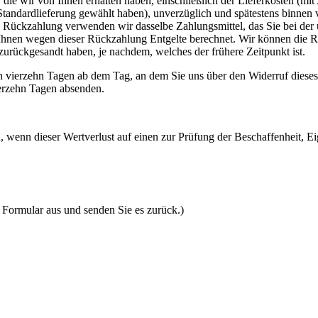
die wir von Ihnen erhalten haben, einschließlich der Lieferkosten (mit
e Standardlieferung gewählt haben), unverzüglich und spätestens binne
se Rückzahlung verwenden wir dasselbe Zahlungsmittel, das Sie bei der 
 Ihnen wegen dieser Rückzahlung Entgelte berechnet. Wir können die 
zurückgesandt haben, je nachdem, welches der frühere Zeitpunkt ist.
n vierzehn Tagen ab dem Tag, an dem Sie uns über den Widerruf dieses
ierzehn Tagen absenden.
 wenn dieser Wertverlust auf einen zur Prüfung der Beschaffenheit, 
s Formular aus und senden Sie es zurück.)