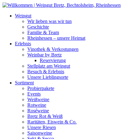
Weiter
zum
Weingut
Inhalt
Wir lieben was wir tun
Geschichte
Familie & Team
Rheinhessen – unsere Heimat
Erlebnis
Vinothek & Verkostungen
Weinbar by Bretz
Reservierung
Stellplatz am Weingut
Besuch & Erlebnis
Unsere Lieblingsorte
Sortiment
Probierpakete
Events
Weißweine
Rotweine
Roséweine
Bretz Rot & Weiß
Raritäten, Eiswein & Co.
Unsere Riesen
Saisonweine
Sekt & Secco