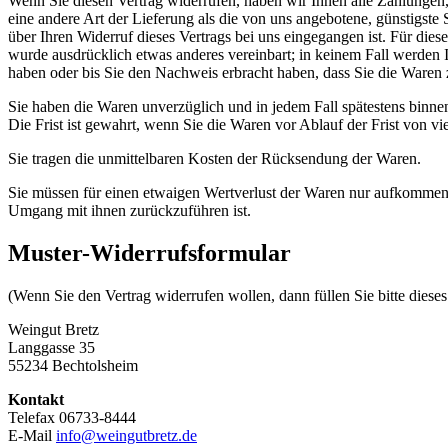
Wenn Sie diesen Vertrag widerrufen, haben wir Ihnen alle Zahlungen, 
eine andere Art der Lieferung als die von uns angebotene, günstigst
über Ihren Widerruf dieses Vertrags bei uns eingegangen ist. Für die
wurde ausdrücklich etwas anderes vereinbart; in keinem Fall werden
haben oder bis Sie den Nachweis erbracht haben, dass Sie die Waren 
Sie haben die Waren unverzüglich und in jedem Fall spätestens binne
Die Frist ist gewahrt, wenn Sie die Waren vor Ablauf der Frist von v
Sie tragen die unmittelbaren Kosten der Rücksendung der Waren.
Sie müssen für einen etwaigen Wertverlust der Waren nur aufkommen,
Umgang mit ihnen zurückzuführen ist.
Muster-Widerrufsformular
(Wenn Sie den Vertrag widerrufen wollen, dann füllen Sie bitte diese
Weingut Bretz
Langgasse 35
55234 Bechtolsheim
Kontakt
Telefax 06733-8444
E-Mail
info@weingutbretz.de