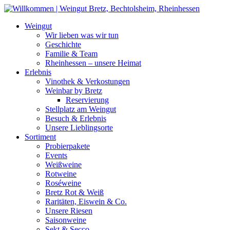
Weiter
zum
Weingut
Inhalt
Wir lieben was wir tun
Geschichte
Familie & Team
Rheinhessen – unsere Heimat
Erlebnis
Vinothek & Verkostungen
Weinbar by Bretz
Reservierung
Stellplatz am Weingut
Besuch & Erlebnis
Unsere Lieblingsorte
Sortiment
Probierpakete
Events
Weißweine
Rotweine
Roséweine
Bretz Rot & Weiß
Raritäten, Eiswein & Co.
Unsere Riesen
Saisonweine
Sekt & Secco