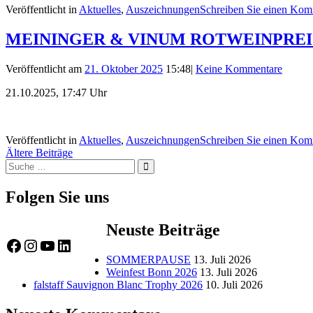
Veröffentlicht in
Aktuelles
,
Auszeichnungen
Schreiben Sie einen Kom
MEININGER & VINUM ROTWEINPREIS
Veröffentlicht am
21. Oktober 2025
15:48
|
Keine Kommentare
21.10.2025, 17:47 Uhr
Veröffentlicht in
Aktuelles
,
Auszeichnungen
Schreiben Sie einen Kom
Beitragsnavigation
Ältere Beiträge
Suche
Suche
nach:
Folgen Sie uns
Neuste Beiträge
Facebook
Instagram
YouTube
LinkedIn
SOMMERPAUSE
13. Juli 2026
Weinfest Bonn 2026
13. Juli 2026
falstaff Sauvignon Blanc Trophy 2026
10. Juli 2026