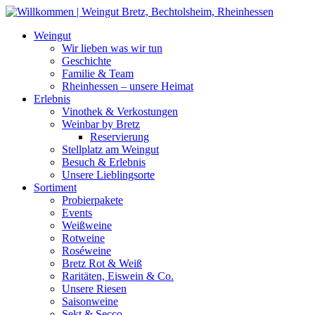
Weiter
zum
Weingut
Inhalt
Wir lieben was wir tun
Geschichte
Familie & Team
Rheinhessen – unsere Heimat
Erlebnis
Vinothek & Verkostungen
Weinbar by Bretz
Reservierung
Stellplatz am Weingut
Besuch & Erlebnis
Unsere Lieblingsorte
Sortiment
Probierpakete
Events
Weißweine
Rotweine
Roséweine
Bretz Rot & Weiß
Raritäten, Eiswein & Co.
Unsere Riesen
Saisonweine
Sekt & Secco