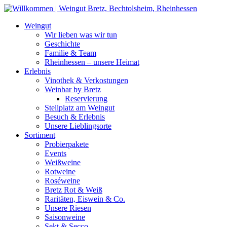
Weiter
zum
Weingut
Inhalt
Wir lieben was wir tun
Geschichte
Familie & Team
Rheinhessen – unsere Heimat
Erlebnis
Vinothek & Verkostungen
Weinbar by Bretz
Reservierung
Stellplatz am Weingut
Besuch & Erlebnis
Unsere Lieblingsorte
Sortiment
Probierpakete
Events
Weißweine
Rotweine
Roséweine
Bretz Rot & Weiß
Raritäten, Eiswein & Co.
Unsere Riesen
Saisonweine
Sekt & Secco