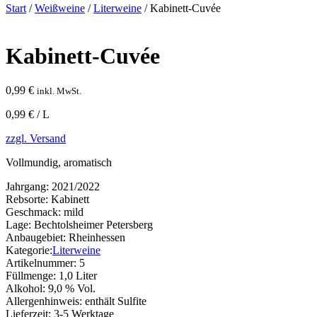
Start
/
Weißweine
/
Literweine
/ Kabinett-Cuvée
Kabinett-Cuvée
0,99
€
inkl. MwSt.
0,99 € / L
zzgl. Versand
Vollmundig, aromatisch
Jahrgang:
2021/2022
Rebsorte:
Kabinett
Geschmack:
mild
Lage:
Bechtolsheimer Petersberg
Anbaugebiet:
Rheinhessen
Kategorie:
Literweine
Artikelnummer:
5
Füllmenge:
1,0 Liter
Alkohol:
9,0 % Vol.
Allergenhinweis:
enthält Sulfite
Lieferzeit:
3-5 Werktage