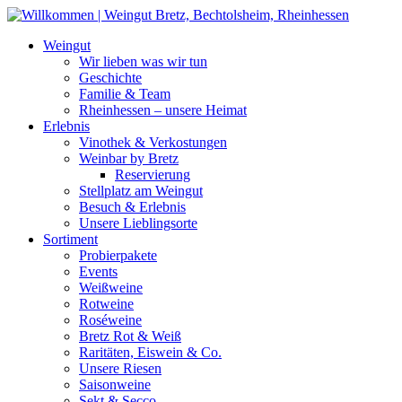
Weiter
zum
Weingut
Inhalt
Wir lieben was wir tun
Geschichte
Familie & Team
Rheinhessen – unsere Heimat
Erlebnis
Vinothek & Verkostungen
Weinbar by Bretz
Reservierung
Stellplatz am Weingut
Besuch & Erlebnis
Unsere Lieblingsorte
Sortiment
Probierpakete
Events
Weißweine
Rotweine
Roséweine
Bretz Rot & Weiß
Raritäten, Eiswein & Co.
Unsere Riesen
Saisonweine
Sekt & Secco