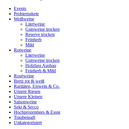
Events
Probierpakete
Weißweine
Literweine
Gutsweine trocken
Reserve trocken
Feinherb
Mild
Rotweine
Literweine
Gutsweine trocken
Holzfass Ausbau
Feinherb & Mild
Roséweine
Bretz rot & weiß
Raritäten, Eiswein & Co.
Unsere Riesen
Unsere Kleinen
Saisonweine
Sekt & Secco
Hochprozentiges & Essig
Traubensaft
Unkategorisiert