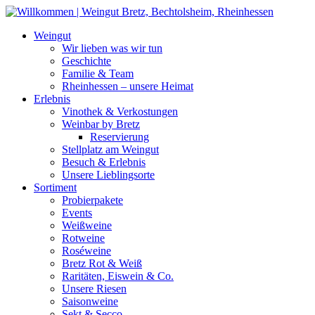
Weiter
zum
Weingut
Inhalt
Wir lieben was wir tun
Geschichte
Familie & Team
Rheinhessen – unsere Heimat
Erlebnis
Vinothek & Verkostungen
Weinbar by Bretz
Reservierung
Stellplatz am Weingut
Besuch & Erlebnis
Unsere Lieblingsorte
Sortiment
Probierpakete
Events
Weißweine
Rotweine
Roséweine
Bretz Rot & Weiß
Raritäten, Eiswein & Co.
Unsere Riesen
Saisonweine
Sekt & Secco