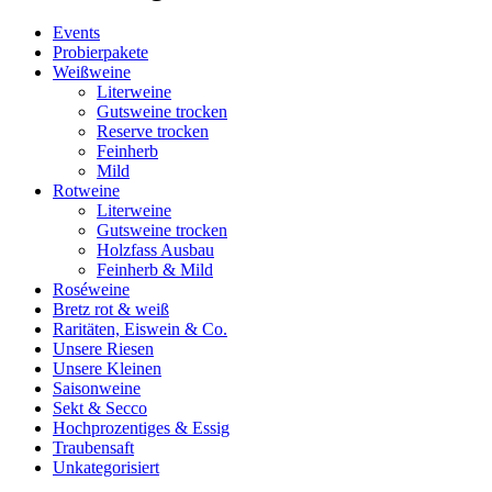
Events
Probierpakete
Weißweine
Literweine
Gutsweine trocken
Reserve trocken
Feinherb
Mild
Rotweine
Literweine
Gutsweine trocken
Holzfass Ausbau
Feinherb & Mild
Roséweine
Bretz rot & weiß
Raritäten, Eiswein & Co.
Unsere Riesen
Unsere Kleinen
Saisonweine
Sekt & Secco
Hochprozentiges & Essig
Traubensaft
Unkategorisiert