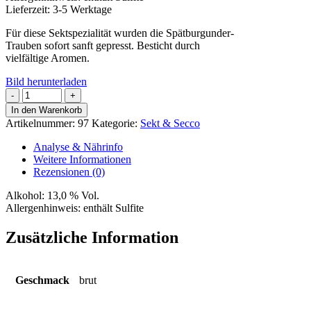
Lieferzeit:
3-5 Werktage
Für diese Sektspezialität wurden die Spätburgunder-
Trauben sofort sanft gepresst. Besticht durch
vielfältige Aromen.
Bild herunterladen
Blanc
de
In den Warenkorb
Noir
Artikelnummer:
97
Kategorie:
Sekt & Secco
Sekt
Menge
Analyse & Nährinfo
Weitere Informationen
Rezensionen (0)
Alkohol:
13,0 % Vol.
Allergenhinweis:
enthält Sulfite
Zusätzliche Information
Geschmack
brut