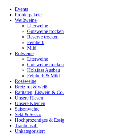
Events
Probierpakete
Weißweine
Literweine
Gutsweine trocken
Reserve trocken
Feinherb
Mild
Rotweine
Literweine
Gutsweine trocken
Holzfass Ausbau
Feinherb & Mild
Roséweine
Bretz rot & weiß
Raritäten, Eiswein & Co.
Unsere Riesen
Unsere Kleinen
Saisonweine
Sekt & Secco
Hochprozentiges & Essig
Traubensaft
Unkategorisiert