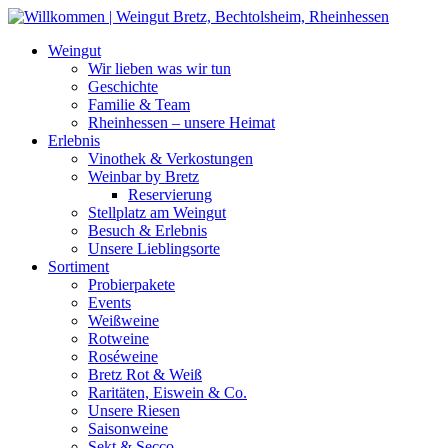
Weiter
zum
Weingut
Inhalt
Wir lieben was wir tun
Geschichte
Familie & Team
Rheinhessen – unsere Heimat
Erlebnis
Vinothek & Verkostungen
Weinbar by Bretz
Reservierung
Stellplatz am Weingut
Besuch & Erlebnis
Unsere Lieblingsorte
Sortiment
Probierpakete
Events
Weißweine
Rotweine
Roséweine
Bretz Rot & Weiß
Raritäten, Eiswein & Co.
Unsere Riesen
Saisonweine
Sekt & Secco