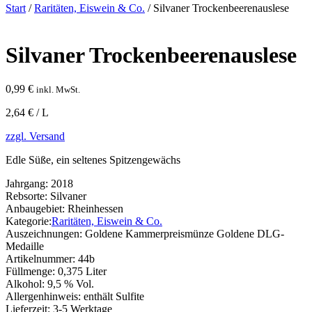
Start
/
Raritäten, Eiswein & Co.
/ Silvaner Trockenbeerenauslese
Silvaner Trockenbeerenauslese
0,99
€
inkl. MwSt.
2,64 € / L
zzgl. Versand
Edle Süße, ein seltenes Spitzengewächs
Jahrgang:
2018
Rebsorte:
Silvaner
Anbaugebiet:
Rheinhessen
Kategorie:
Raritäten, Eiswein & Co.
Auszeichnungen:
Goldene Kammerpreismünze Goldene DLG-
Medaille
Artikelnummer:
44b
Füllmenge:
0,375 Liter
Alkohol:
9,5 % Vol.
Allergenhinweis:
enthält Sulfite
Lieferzeit:
3-5 Werktage