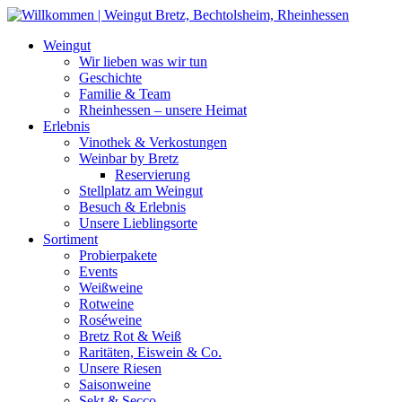
Weiter
zum
Weingut
Inhalt
Wir lieben was wir tun
Geschichte
Familie & Team
Rheinhessen – unsere Heimat
Erlebnis
Vinothek & Verkostungen
Weinbar by Bretz
Reservierung
Stellplatz am Weingut
Besuch & Erlebnis
Unsere Lieblingsorte
Sortiment
Probierpakete
Events
Weißweine
Rotweine
Roséweine
Bretz Rot & Weiß
Raritäten, Eiswein & Co.
Unsere Riesen
Saisonweine
Sekt & Secco