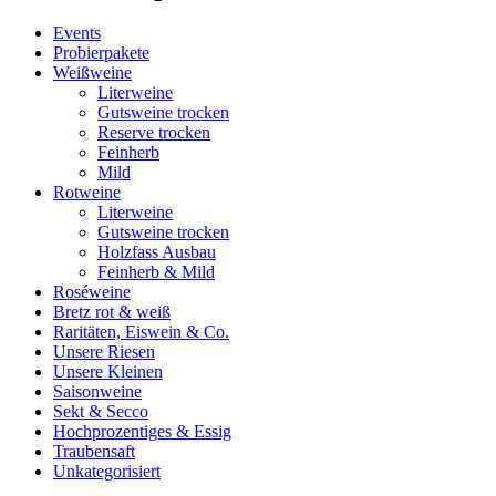
Events
Probierpakete
Weißweine
Literweine
Gutsweine trocken
Reserve trocken
Feinherb
Mild
Rotweine
Literweine
Gutsweine trocken
Holzfass Ausbau
Feinherb & Mild
Roséweine
Bretz rot & weiß
Raritäten, Eiswein & Co.
Unsere Riesen
Unsere Kleinen
Saisonweine
Sekt & Secco
Hochprozentiges & Essig
Traubensaft
Unkategorisiert