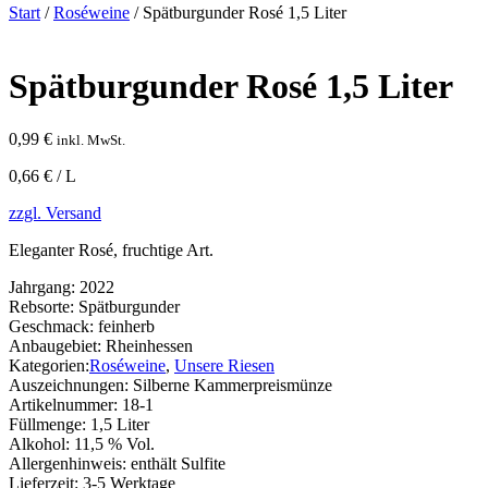
Start
/
Roséweine
/ Spätburgunder Rosé 1,5 Liter
Spätburgunder Rosé 1,5 Liter
0,99
€
inkl. MwSt.
0,66 € / L
zzgl. Versand
Eleganter Rosé, fruchtige Art.
Jahrgang:
2022
Rebsorte:
Spätburgunder
Geschmack:
feinherb
Anbaugebiet:
Rheinhessen
Kategorien:
Roséweine
,
Unsere Riesen
Auszeichnungen:
Silberne Kammerpreismünze
Artikelnummer:
18-1
Füllmenge:
1,5 Liter
Alkohol:
11,5 % Vol.
Allergenhinweis:
enthält Sulfite
Lieferzeit:
3-5 Werktage