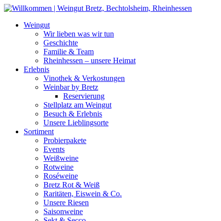
Weiter
zum
Weingut
Inhalt
Wir lieben was wir tun
Geschichte
Familie & Team
Rheinhessen – unsere Heimat
Erlebnis
Vinothek & Verkostungen
Weinbar by Bretz
Reservierung
Stellplatz am Weingut
Besuch & Erlebnis
Unsere Lieblingsorte
Sortiment
Probierpakete
Events
Weißweine
Rotweine
Roséweine
Bretz Rot & Weiß
Raritäten, Eiswein & Co.
Unsere Riesen
Saisonweine
Sekt & Secco